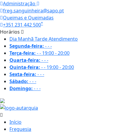
Administração
freg.sanguinheira@sapo.pt
Queimas e Queimadas
*
+351 231 442 500
Horários
Dia
Manhã
Tarde
Atendimento
Segunda-feira:
-
-
-
Terça-feira:
-
-
19:00 - 20:00
Quarta-feira:
-
-
-
Quinta-feira:
-
-
19:00 - 20:00
Sexta-feira:
-
-
-
Sábado:
-
-
-
Domingo:
-
-
-
26.5 ºC
Início
Freguesia