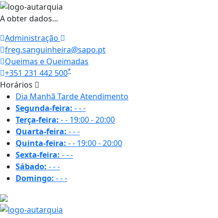
A obter dados...
Administração
freg.sanguinheira@sapo.pt
Queimas e Queimadas
*
+351 231 442 500
Horários
Dia
Manhã
Tarde
Atendimento
Segunda-feira:
-
-
-
Terça-feira:
-
-
19:00 - 20:00
Quarta-feira:
-
-
-
Quinta-feira:
-
-
19:00 - 20:00
Sexta-feira:
-
-
-
Sábado:
-
-
-
Domingo:
-
-
-
16.8 ºC